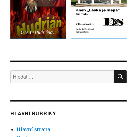
O čertu Hudriánovi
HLE
Hledat:
HLAVNÍ RUBRIKY
Hlavní strana