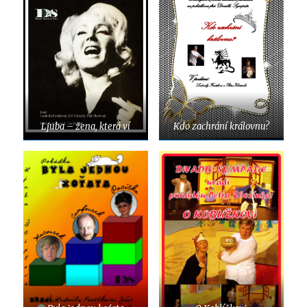
Ljuba – žena, která ví
Kdo zachrání královnu?