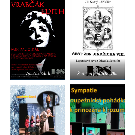
Vrabčák Edith
Šest žen Jindřicha VIII.