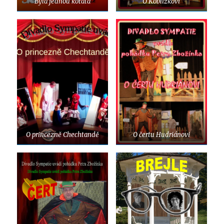
Byla jednou koťata
O Koblížkovi
O princezně Chechtandě
O čertu Hudriánovi