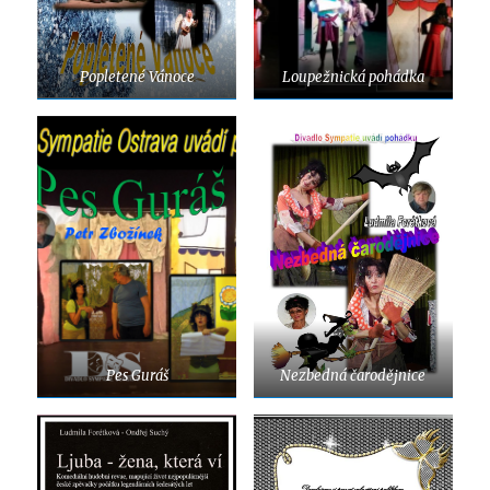
Popletené Vánoce
Loupežnická pohádka
Pes Guráš
Nezbedná čarodějnice